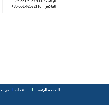
الهاتف :
+86-551-62572000
الفاكس :
+86-551-62572110
الصفحة الرئيسية
المنتجات
من نح